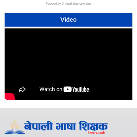
Powered by ©
nepali date converter
Video