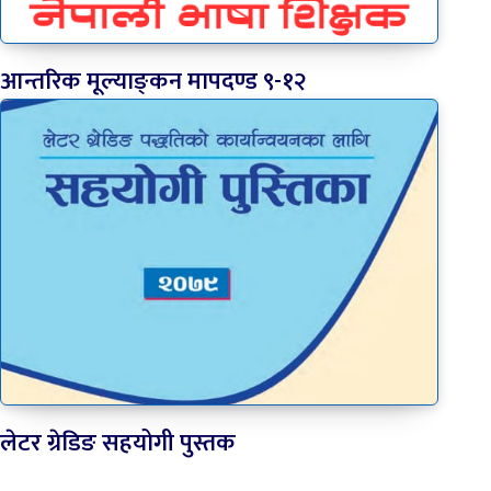
आन्तरिक मूल्‍याङ्‍कन मापदण्ड ९-१२
लेटर ग्रेडिङ सहयोगी पुस्तक