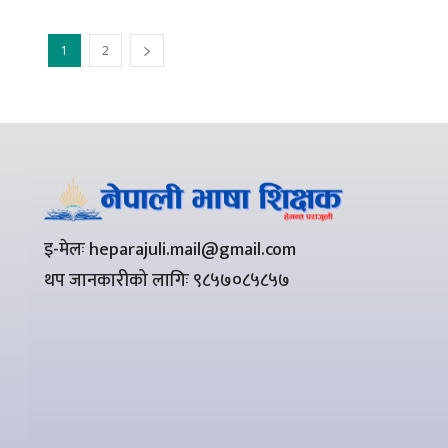
1
2
इ-मेलः heparajuli.mail@gmail.com
थप जानकारीको लागिः ९८५७०८५८५७