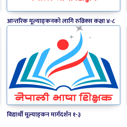
आन्तरिक मूल्याङ्‍कनको लागि रुव्रिक्‍स कक्षा ४-८
विद्यार्थी मूल्याङ्‍कन मार्गदर्शन १-३