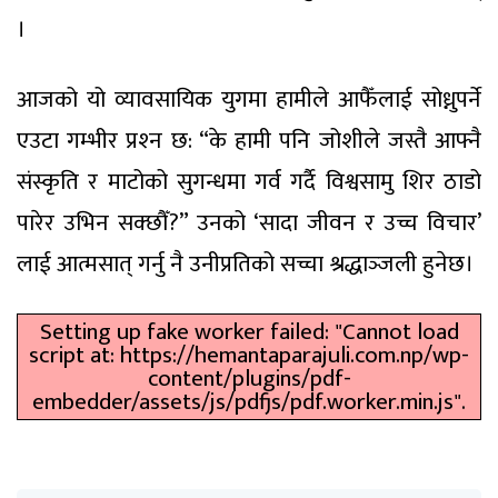
।
आजको यो व्यावसायिक युगमा हामीले आफैँलाई सोध्नुपर्ने
एउटा गम्भीर प्रश्‍न छ: “के हामी पनि जोशीले जस्तै आफ्नै
संस्कृति र माटोको सुगन्धमा गर्व गर्दै विश्वसामु शिर ठाडो
पारेर उभिन सक्छौँ?” उनको ‘सादा जीवन र उच्च विचार’
लाई आत्मसात् गर्नु नै उनीप्रतिको सच्चा श्रद्धाञ्‍जली हुनेछ।
Setting up fake worker failed: "Cannot load
script at: https://hemantaparajuli.com.np/wp-
content/plugins/pdf-
embedder/assets/js/pdfjs/pdf.worker.min.js".