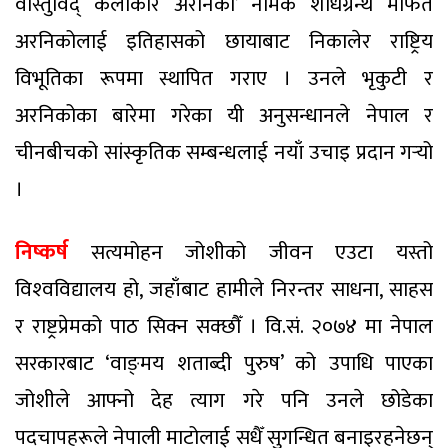
वास्तुविद् कलाकार अरनिको’ नामक शोधग्रन्थ मार्फत
अरनिकोलाई इतिहासको छायाबाट निकालेर राष्ट्रिय
विभूतिका रूपमा स्थापित गराए । उनले भृकुटी र
अरनिकोका बारेमा गरेका यी अनुसन्धानले नेपाल र
चीनबीचको सांस्कृतिक सम्बन्धलाई नयाँ उचाइ प्रदान गर्‍यो
।
निष्कर्ष
सत्यमोहन जोशीको जीवन एउटा यस्तो
विश्‍वविद्यालय हो, जहाँबाट हामीले निरन्तर साधना, साहस
र राष्ट्रप्रेमको पाठ सिक्न सक्छौँ । वि.सं. २०७४ मा नेपाल
सरकारबाट ‘वाङ्‍मय शताब्दी पुरुष’ को उपाधि पाएका
जोशीले आफ्नो देह त्याग गरे पनि उनले छोडेका
पदचापहरूले नेपाली माटोलाई सधैँ सुगन्धित बनाइरहनेछन्