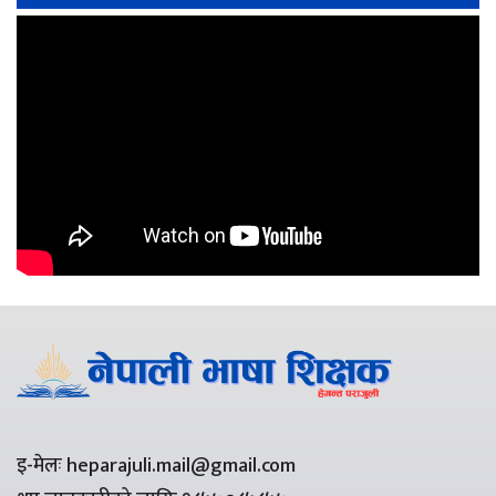
इ-मेलः heparajuli.mail@gmail.com