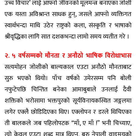
उच्च विचार’ लाई आफ्नो जीवनको मूलमन्त्र बनाएका जोशी
एक यस्ता अविश्रान्त साधक हुन्, जसले आफ्नो व्यक्तिगत
स्वार्थभन्दा माथि उठेर राष्ट्रको कला, संस्कृति र भाषाको
श्रीवृद्धिका लागि सात दशकभन्दा लामो समय व्यतीत गरे ।
२. ५ वर्षसम्मको मौनता र अनौठो भाषिक विरोधाभास
सत्यमोहन जोशीको बाल्यकाल एउटा अनौठो मौनताबाट
सुरु भएको थियो। पाँच वर्षको उमेरसम्म पनि बोली
नफुटेपछि चिन्तित बनेका आमाबुबाले उनलाई दैवी
शक्तिको भरोसामा भक्तपुरको सूर्यविनायकस्थित जङ्गलमा
लगेर एक्लै छोडिदिएका थिए। एक्लोपन र डरले थिचिएका
ती बालकले जब पहिलोपटक “माँ, ए माँ !” भनी चिच्याए,
त्यो केवल एउटा शब्द मात्र थिएन, बरु नेपाली वाङ्‍मयको