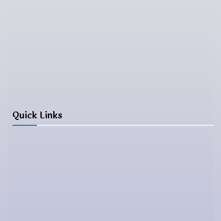
इ-मेलः heparajuli.mail@gmail.com
थप जानकारीको लागिः ९८५७०८५८५७
Quick Links
शिक्षा, विज्ञान तथा प्रविधि मन्त्रालय
शिक्षा तथा मानव स्रोत विकास केन्द्र
पाठ्यक्रम विकास केन्द्र
राष्ट्रिय किताबखाना (शिक्षक)
शैक्षिक गुणस्तर परीक्षण केन्द्र
राष्ट्रिय परीक्षा बोर्ड