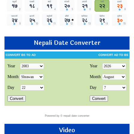
Nepali Date Converter
Powered by ©
nepali date converter
Video