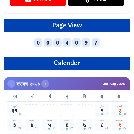
YouTube
TikTok
Page View
Calender