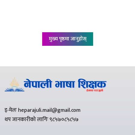
मुख्य पृष्ठमा जानुहाेस्
इ-मेलः heparajuli.mail@gmail.com
थप जानकारीको लागिः ९८५७०८५८५७