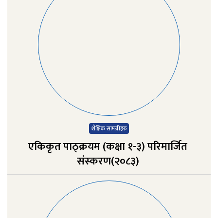
शैक्षिक सामग्रीहरु
एकिकृत पाठ्क्र‍यम (कक्षा १-३) परिमार्जित
संस्‍करण(२०८३)