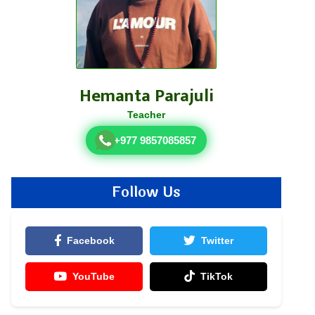
Hemanta Parajuli
Teacher
+977 9857085857
Follow Us
Facebook
Twitter
YouTube
TikTok