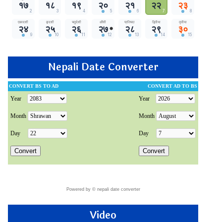
Nepali Date Converter
Powered by ©
nepali date converter
Video