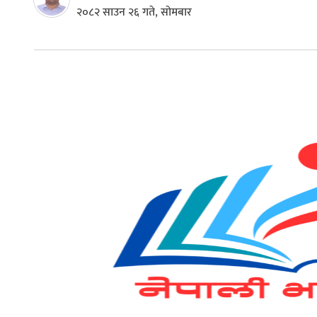
२०८२ साउन २६ गते, सोमबार