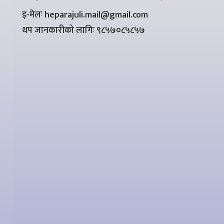
इ-मेलः heparajuli.mail@gmail.com
थप जानकारीको लागिः ९८५७०८५८५७