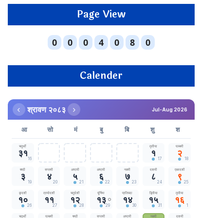
Page View
Calender