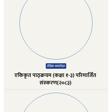
शैक्षिक सामग्रीहरु
एकिकृत पाठ्क्र‍यम (कक्षा १-३) परिमार्जित
संस्‍करण(२०८३)