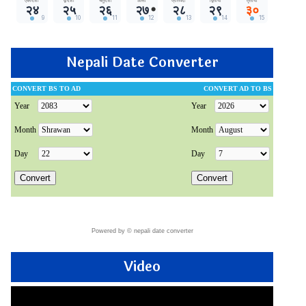
Nepali Date Converter
Powered by ©
nepali date converter
Video