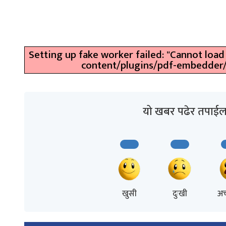
Setting up fake worker failed: "Cannot load
content/plugins/pdf-embedder/as
यो खबर पढेर तपाईल
खुसी
दुःखी
अच