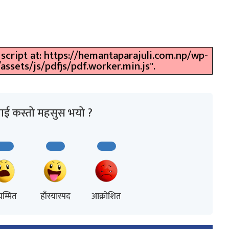
 script at: https://hemantaparajuli.com.np/wp-
sets/js/pdfjs/pdf.worker.min.js".
ाई कस्तो महसुस भयो ?
म्मित
हाँस्यास्पद
आक्रोशित