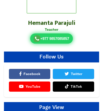
Hemanta Parajuli
Teacher
+977 9857085857
Follow Us
Facebook
Twitter
YouTube
TikTok
Page View