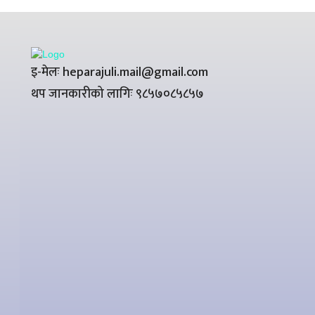
इ-मेलः heparajuli.mail@gmail.com
थप जानकारीको लागिः ९८५७०८५८५७