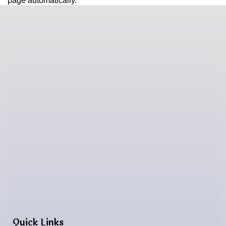
page automatically.
इ-मेलः heparajuli.mail@gmail.com
थप जानकारीको लागिः ९८५७०८५८५७
Quick Links